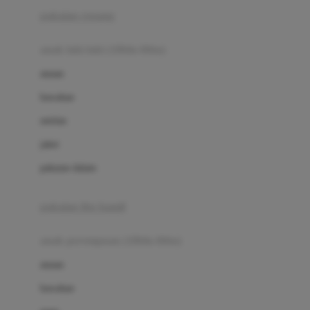
Buggygear
pakaian renang
Bumkins
anak laki-laki (18bln-8thn)
C
atasan
Cetaphil
bawahan
Chicco
setelan
Childlife
jaket
Clevamama
pakaian dalam
Cocolatte
Cottonseeds
pakaian ibu hamil
Cozy N Safe
anak perempuan (18bln-8thn)
Crane
atasan
Cybex
bawahan
D