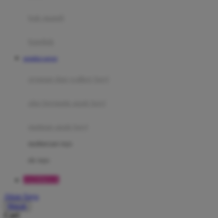
Mini Monkey
Moby
bak mandi
Momami
handuk
Mothercare
proteksi server
Mustela
ayunan dan walker bayi
My Buddy Tag
My K
alas bermain anak bayi
N
mainan anak bayi
Naif
mothercare toys
Nike
elc toys
Nordic Natural
JADIMAX
Nuby
Akun Saya
Nuna
Masuk
Cari