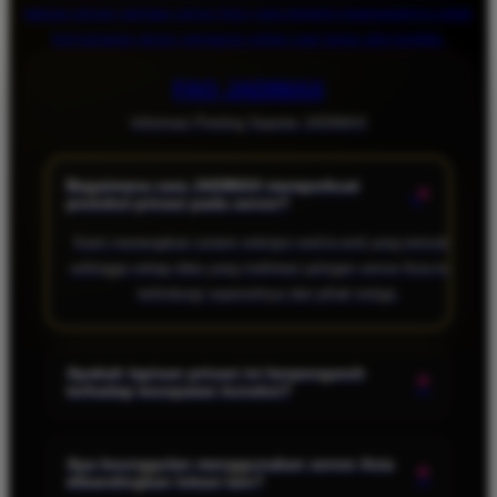
lapisan privasi jaringan server Asia yang terjamin keamanannya untuk
kenyamanan akses pengguna setiap saat tanpa ada kendala.
FAQ JADIMAX
Informasi Penting Seputar JADIMAX
Bagaimana cara JADIMAX memperkuat
+
protokol privasi pada server?
Kami menerapkan sistem enkripsi end-to-end yang terisolasi
sehingga setiap data yang melintasi jaringan server Asia kami
terlindungi sepenuhnya dari pihak ketiga.
Apakah lapisan privasi ini berpengaruh
+
terhadap kecepatan koneksi?
Tidak sama sekali karena JADIMAX menggunakan
infrastruktur server yang dioptimalkan khusus untuk menjaga
Apa keunggulan menggunakan server Asia
+
dibandingkan lokasi lain?
keseimbangan antara keamanan ketat dan kecepatan transfer