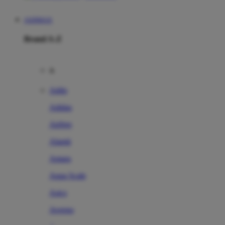
JADIMAX
Brand A-Z
A
Addo
Adidas
Airfree
Alamii
Amara
Aqua Scale
Asics
Aveeno