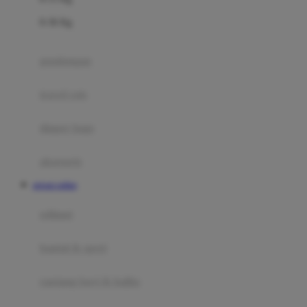
Felt So Sweet
0-36 Kg
Fisher Price
Flipper
gendongan
Friends Of Sally
travel cots
G
diaper bags
Gb
Geko
aksesoris
Graco
privasi online
Gund
selimut
H
bantal & sprei
Habbie
Haenim
ranjang bayi & balita
Happy Horse