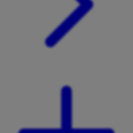
X
Xootz
Y
Yamatoya
Z
Zaxy
Zoggs
0-9
4Moms
59S