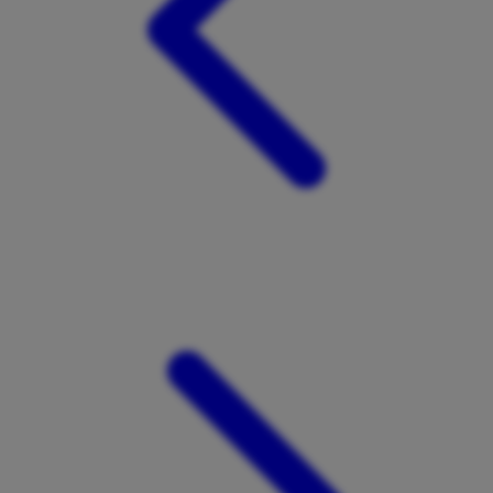
Twistshake
TY Toys
U
V
Veja
Vitaflow
Vtech
W
Waterland
Wellness