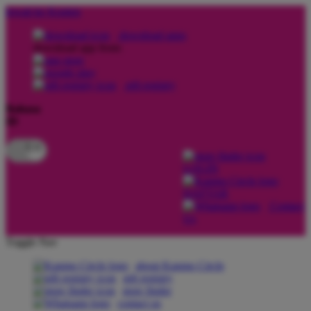
lewati ke Konten
download apps
download app from:
gift registry
Bahasa
ID
LOGIN
DAFTAR
Contact
Us
Toggle Nav
about Kanmo Circle
gift registry
store finder
contact us