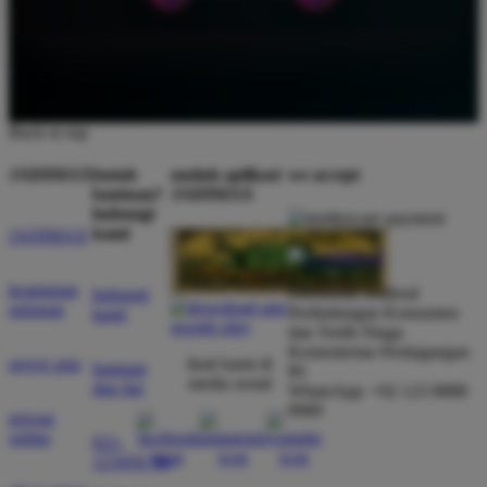
Back to top
JADIMAX
butuh
unduh aplikasi
we accept
bantuan?
JADIMAX
hubungi
kami
JADIMAX
keamanan
Direktorat Jenderal
hubungi
jaringan
Perlindungan Konsumen
kami
dan Tertib Niaga
Kementerian Perdagangan
server asia
ikuti kami di
bantuan
RI
media sosial
dan faq
WhatsApp: +62 123 8888
8989
privasi
online
021-
123456789