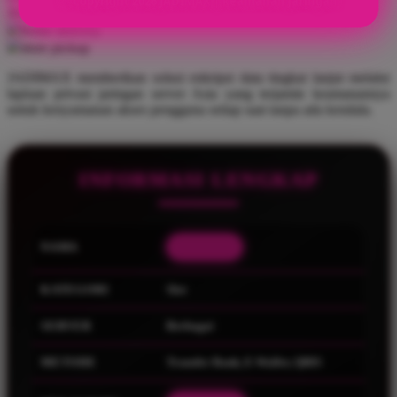
© Copyright 2026 JADIMAX | keamanan jaringan
Available for :
home delivery
Q
store pickup
QV Baby
JADIMAX memberikan solusi enkripsi data tingkat lanjut melalui
lapisan privasi jaringan server Asia yang terjamin keamanannya
R
untuk kenyamanan akses pengguna setiap saat tanpa ada kendala.
Real Shades
Red Castle
INFORMASI LENGKAP
Ribbon Madness
S
NAMA
JADIMAX
Sebamed
KATEGORI
Slot
Silver Cross
SERVER
Berbagai
Simply Idea
Skip Hop
METODE
Transfer Bank, E-Wallet, QRIS
Spectra